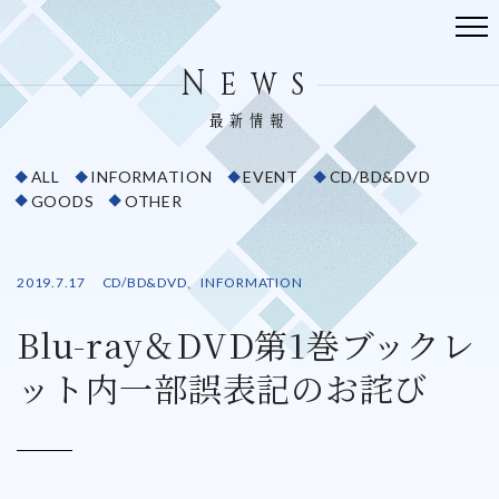
News
最新情報
ALL
INFORMATION
EVENT
CD/BD&DVD
GOODS
OTHER
NEWS
STORY
2019.7.17
CD/BD&DVD
、
INFORMATION
STAFF&CAST
Blu-ray＆DVD第1巻ブックレ
CHARACTERS
ット内一部誤表記のお詫び
ONAIR
PRODUCTS
SPECIAL